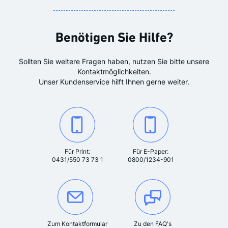
Benötigen Sie Hilfe?
Sollten Sie weitere Fragen haben, nutzen Sie bitte unsere
Kontaktmöglichkeiten.
Unser Kundenservice hilft Ihnen gerne weiter.
Kontaktieren Sie uns unter der Telefonnummer:
Kontaktieren Sie uns unter der T
Für Print:
Für E-Paper:
0431/550 73 73 1
0800/1234-901
Oder kontaktieren Sie uns über das Kontakformular:
Zum Kontaktformular
Zu den FAQ's