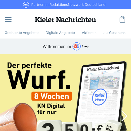
Direkt
RND Partner im RedaktionsNetzwerk De
zum
Inhalt
Me
Gedruckte Angebote
Digitale Angebote
Aktionen
als Geschenk
Willkommen im